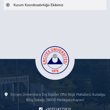
Kurum Koordinatörlüğü Ekibimiz
Erciyes Üniversitesi Dış İlişkiler Ofisi Köşk Mahallesi, Kutadgu
Bilig Sokağı, 38030 Melikgazi/Kayseri
+903524375820